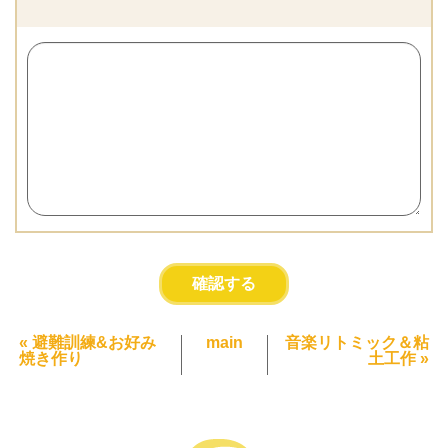
«
避難訓練&お好み
main
音楽リトミック＆粘
焼き作り
土工作
»