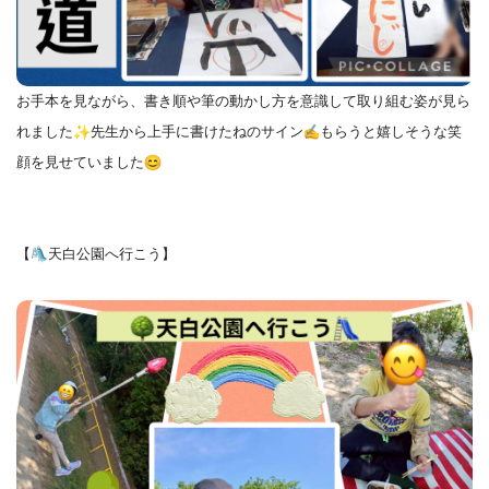
お手本を見ながら、書き順や筆の動かし方を意識して取り組む姿が
見ら
れました
先生から上手に書けたねのサイン
もらうと嬉し
そうな笑
顔を見せていました
【
天白公園へ行こう】