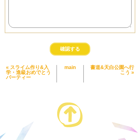
«
スライム作り&入
main
書道&天白公園へ行
学・進級おめでとう
こう
»
パーティー