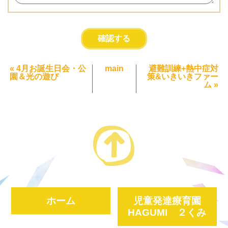
«
4月お誕生日会・公
main
避難訓練+熱中症対
園＆光の遊び
策&いきいきファー
ム
»
ホーム
児童発達療育園
HAGUMI ２くみ