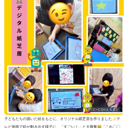
子どもたちの描いた絵をもとに、オリジナル紙芝居を作りました
テ
レビ画面で絵が動き出す様子に、「すごい！」と大興奮
「これ
〇〇