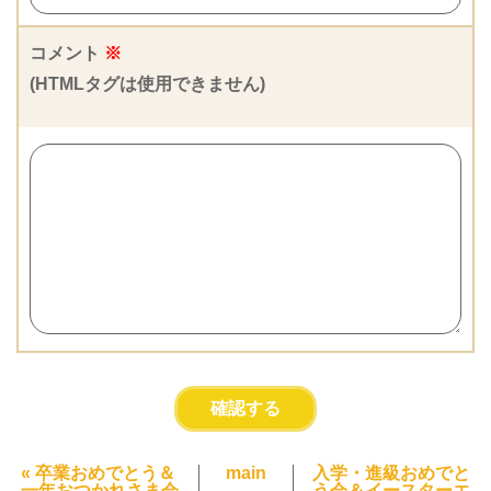
コメント
※
(HTMLタグは使用できません)
«
卒業おめでとう＆
main
入学・進級おめでと
一年おつかれさま会
う会＆イースターエ