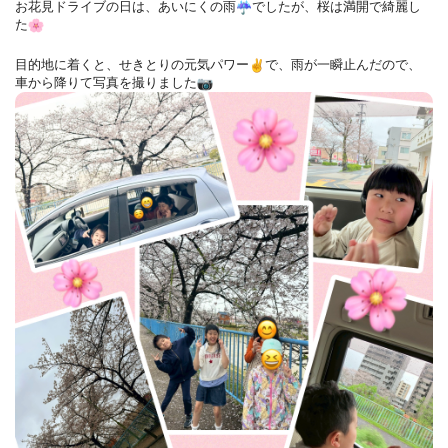
お花見ドライブの日は、あいにくの雨
でしたが、
桜は満開で綺麗し
た
目的地に着くと、せきとりの元気パワー
で、
雨が一瞬止んだので、
車から降りて写真を撮りました