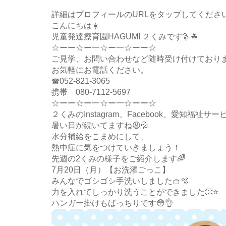
詳細はプロフィールのURLをタップしてください
こんにちは☀️
児童発達療育園HAGUMI ２くみです🪿☘
☆ーー☆ー一☆ー一☆ーー☆
ご見学、お問い合わせなど随時受け付けており
お気軽にお電話ください。
☎052-821-3065
携帯 080-7112-5697
☆ーー☆ー一☆ー一☆ーー☆
２くみのInstagram、Facebook、愛知福
暑い日が続いてますね😩💦
水分補給をこまめにして、
熱中症に気をつけていきましょう！
先週の2くみの様子をご紹介します🌈
7月20日（月）【お洗濯ごっこ】
みんなでゴシゴシ手洗いしました🧺🫧
力を入れてしっかり洗うことができました👏⭐️
ハンガー掛けもばっちりです😳👌