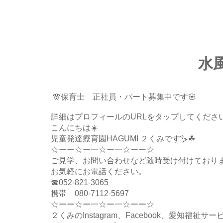
水
🌸保育士 正社員・パート募集中です🌸
詳細はプロフィールのURLをタップしてください
こんにちは☀️
児童発達療育園HAGUMI ２くみです🪿☘
☆ーー☆ー一☆ー一☆ーー☆
ご見学、お問い合わせなど随時受け付けており
お気軽にお電話ください。
☎052-821-3065
携帯 080-7112-5697
☆ーー☆ー一☆ー一☆ーー☆
２くみのInstagram、Facebook、愛知福