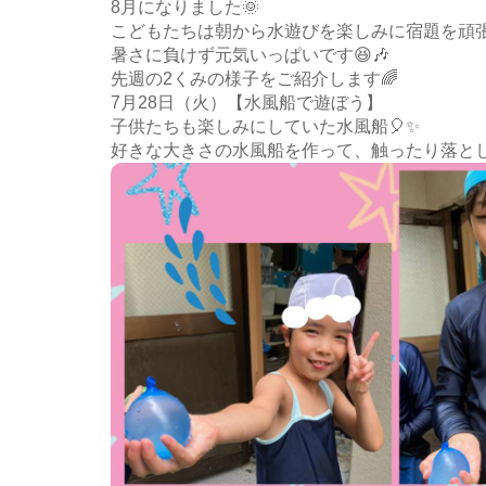
8月になりました🌞
こどもたちは朝から水遊びを楽しみに宿題を頑張っ
暑さに負けず元気いっぱいです😆🎶
先週の2くみの様子をご紹介します🌈
7月28日（火）【水風船で遊ぼう】
子供たちも楽しみにしていた水風船🎈✨
好きな大きさの水風船を作って、触ったり落とし